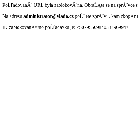
PoĹľadovanĂˇ URL byla zablokovĂˇna. ObraĹĄte se na sprĂˇvce 
Na adresu
administrator@vlada.cz
poĹˇlete zprĂˇvu, kam zkopĂ­r
ID zablokovanĂ©ho poĹľadavku je: <5079556984033496994>